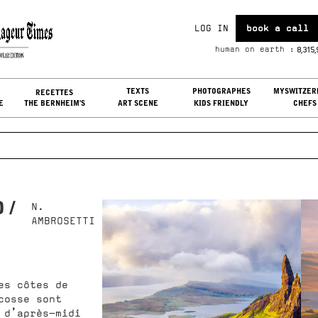
LOG IN
book a call
i, Aug 07, 2026
8,315
human on earth :
G IN
TEXTS
PHOTOGRAPHES
MYSWITZER
RECETTES
E
THE BERNHEIM'S
ART SCENE
KIDS FRIENDLY
CHEFS
 /
N.
AMBROSETTI
es côtes de
cosse sont
 d’après-midi