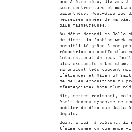
ans à être mère, dix ans à 
soir rentrer tard et mettre
parenthèse. Peut-être les d
heureuses années de ma vie,
plus malheureuses.
Au début Morandi et Dalla c
de dîner, la fashion week m
possibilité grâce à mon pos
rédactrice en cheffe d’un m
international de nous faufi
plus exclusifs after show, 
ramenaient très souvent nos
l’étranger et Milan offrait
de belles expositions ou pr
«festeggiare» hors d’un nid
Nid, certes ravissant, mais
était devenu synonyme de ro
oublier de dire que Dalla é
depuis.
Quant à lui, à présent, il 
t’aime comme on commande «l