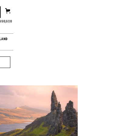
,998,610
LAND