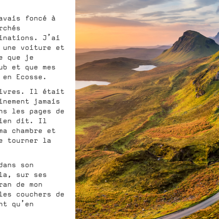
avais foncé à
rchés
inations. J’ai
 une voiture et
e que je
ub et que mes
 en Ecosse.
ivres. Il était
inement jamais
ns les pages de
ien dit. Il
ma chambre et
e tourner la
dans son
la, sur ses
ran de mon
les couchers de
nt qu’en