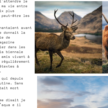
l’attendre le
 ma vie entre
ix plus
 peut-être les
hantaient avant
e donnait la
te de
agazine
ler dans les
la biennale
 amis vivant à
 régulièrement
étextes à
.
 qui depuis
utine. Sans
tait mort
me disait je
’aqua e il