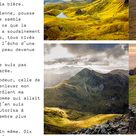
la bière.
ienne, pousse
e semble
 ce que la
 a soudainement
s, tous rivés
 l’écho d’une
 peau devenue
e suis pas
arée.
odeur, celle de
enlever mon
rôlant ma
omme qui allait
j’en suis
utorisa à
ambre plus
in même. Dix