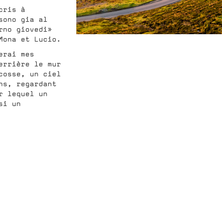
cris à
sono gia al
rno giovedi»
Mona et Lucio.
erai mes
errière le mur
cosse, un ciel
ns, regardant
r lequel un
si un