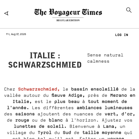
Fri, Aug 07, 2026
LOG IN
ITALIE :
Sense natural
calmness
SCHWARZSCHMIED
Schwarzschmied,
bassin ensoleillé
Chez
le
de la
fleuve Adige,
Merano en
vallée autour du
près de
Italie,
plus beau
tout moment de
est le
à
l'année.
ambiances lumineuses
Les différentes
saisons
vert, d'or,
des
ajoutent des nuances de
rouge
blanc
de
ou de
à l'horizon. Ajustez vos
lunettes de soleil.
Lana,
Bienvenue à
un
Tyrol
Sud
taille moyenne
village du
du
de
qui
voyage.
est bien tel qu'il est. Faites un