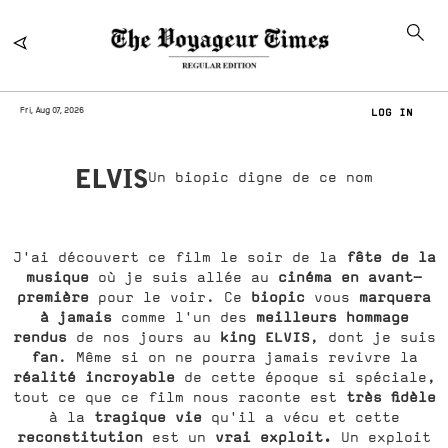
Fri, Aug 07, 2026
LOG IN
ELVIS
Un biopic digne de ce nom
fête de la
J'ai découvert ce film le soir de la
musique
cinéma en avant-
où je suis allée au
première
biopic
marquera
pour le voir. Ce
vous
à jamais
meilleurs hommage
comme l'un des
rendus
king ELVIS
de nos jours au
, dont je suis
fan
. Même si on ne pourra jamais revivre la
réalité incroyable
de cette époque si spéciale,
très fidèle
tout ce que ce film nous raconte est
tragique vie
à la
qu'il a vécu et cette
reconstitution
vrai exploit.
est un
Un exploit