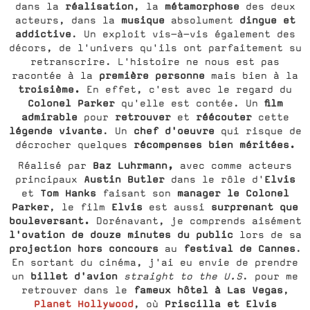
réalisation
métamorphose
dans la
, la
des deux
musique
dingue et
acteurs, dans la
absolument
addictive
. Un exploit vis-à-vis également des
décors, de l'univers qu'ils ont parfaitement su
retranscrire. L'histoire ne nous est pas
première personne
racontée à la
mais bien à la
troisième.
En effet, c'est avec le regard du
Colonel Parker
film
qu'elle est contée. Un
admirable
retrouver
réécouter
pour
et
cette
légende vivante
chef d'oeuvre
. Un
qui risque de
récompenses bien méritées.
décrocher quelques
Baz Luhrmann,
Réalisé par
avec comme acteurs
Austin Butler
Elvis
principaux
dans le rôle d'
Tom Hanks
manager le Colonel
et
faisant son
Parker
Elvis
surprenant que
, le film
est aussi
bouleversant.
Dorénavant, je comprends aisément
l'ovation de douze minutes du public
lors de sa
projection hors concours
festival de Cannes
au
.
En sortant du cinéma, j'ai eu envie de prendre
billet d'avion
un
straight to the U.S
. pour me
fameux hôtel à Las Vegas
retrouver dans le
,
Planet Hollywood
Priscilla et Elvis
, où