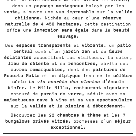
paysage montagneux
dans un
balayé par les
vents,
vue imprenable
vallée
s'ouvre une
sur la
chilienne.
réserve
Nichée au cœur d’une
naturelle de 4 450 hectares,
cette destination
immersion sans égale
beauté
offre une
dans la
sauvage.
espaces transparents
vibrants,
patio
Des
et
un
central
jardin zen
fleurs
orné d’un
et de
éclatantes
accueillent les visiteurs. Le salon,
lieu de détente
rencontres,
et de
abrite des
œuvres remarquables,
peintures de
dont des
Roberto Matta
diptyque
célèbre
et un
issu de la
série
La vie secrète des plantes
d’Anselm
Kiefer.
Milla Milla, restaurant signature
Le
parois de verre,
entouré de
séduit avec sa
majestueuse cave à vins
vue spectaculaire
et sa
vallée
piscine
débordement.
sur la
et la
à
22 chambres à thème
7
Découvrez les
et les
bungalows privés vitrés,
séjour
promesses d’un
exceptionnel.