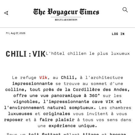
Fri, Aug 07, 2026
LOG IN
CHILI : VIK
L'hôtel chilien le plus luxueux
Vik
Chili,
Le refuge
, au
à l'architecture
impressionnante
se trouve au sommet d'une
colline, tout près de la Cordillère des Andes,
offre une vue panoramique à 360°
sur les
vignobles, l'impressionnante cave VIK et
l'environnement naturel somptueux.
Les chambres
luxueuses
originales
et
vous invitent à vous
reposer
faire plaisir
et à
à tous vos sens dans
expérience unique.
une
toit flottant
titane
bronze,
Sous un
mêlant
et