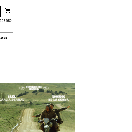
,943,952
LAND