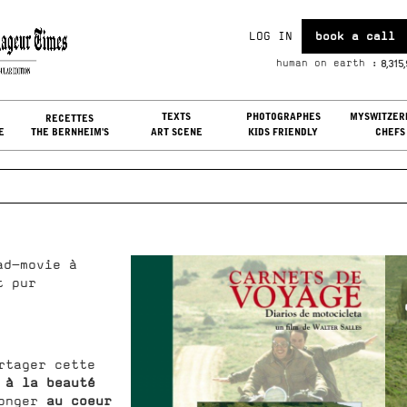
LOG IN
book a call
i, Aug 07, 2026
8,315
human on earth :
G IN
TEXTS
PHOTOGRAPHES
MYSWITZER
RECETTES
E
THE BERNHEIM'S
ART SCENE
KIDS FRIENDLY
CHEFS
ad-movie à
t pur
rtager cette
 à la beauté
au coeur
longer