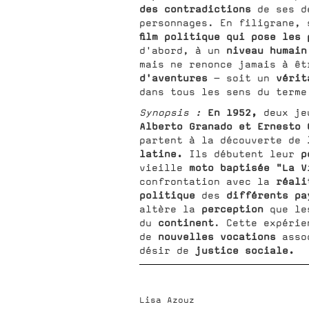
des contradictions
de ses d
personnages. En filigrane, 
film politique qui pose les 
niveau humain
d'abord, à un
mais ne renonce jamais à ê
d'aventures
vérit
- soit un
dans tous les sens du terme
En 1952,
Synopsis :
deux je
Alberto Granado et Ernesto 
partent à la découverte de
latine.
p
Ils débutent leur
moto baptisée "La V
vieille
réali
confrontation avec la
politique
différents pa
des
perception
altère la
que le
continent
du
. Cette expérie
nouvelles vocations
de
asso
justice sociale.
désir de
Lisa Azouz