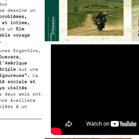
eux
se dessine un
problèmes,
 et intime,
film
tre un
able voyage
.
unes Argentins,
Guevara
,
l'Amérique
ériple
sur une
igoureuse".
La
té sociale et
ys visités
s deux amis ont
nce éveillera
ciées à un