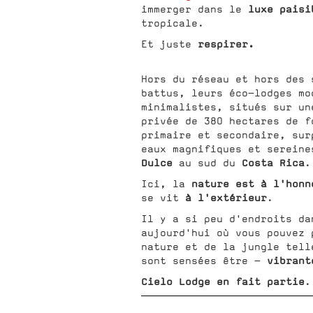
luxe paisi
immerger dans le
tropicale.
respirer.
Et juste
Hors du réseau et hors des 
battus, leurs éco-lodges mo
minimalistes, situés sur un
privée de 380 hectares de f
primaire et secondaire, sur
eaux magnifiques et serein
Dulce
Costa Rica
au sud du
.
nature est à l'hon
Ici, la
à l'extérieur
se vit
.
Il y a si peu d'endroits da
aujourd'hui où vous pouvez 
nature et de la jungle tell
vibrant
sont sensées être -
Cielo Lodge en fait partie
.