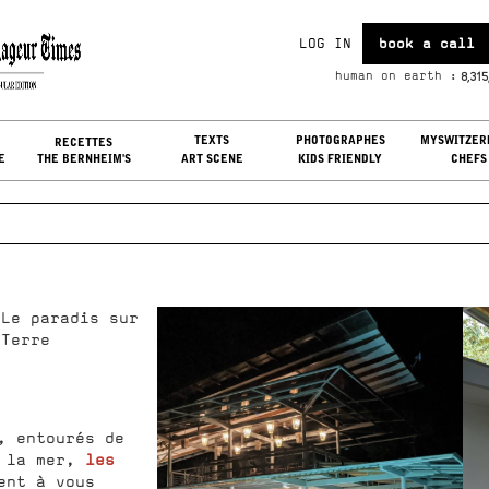
LOG IN
book a call
u, Aug 06, 2026
8,315
human on earth :
G IN
TEXTS
PHOTOGRAPHES
MYSWITZER
RECETTES
E
THE BERNHEIM'S
ART SCENE
KIDS FRIENDLY
CHEFS
Le paradis sur
Terre
, entourés de
les
e la mer,
ent à vous