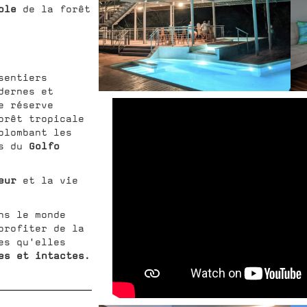
ble
de la forêt
sentiers
dernes et
e réserve
orêt tropicale
plombant les
Golfo
es du
neur
et la vie
ns le monde
profiter de la
es qu'elles
es et intactes
.