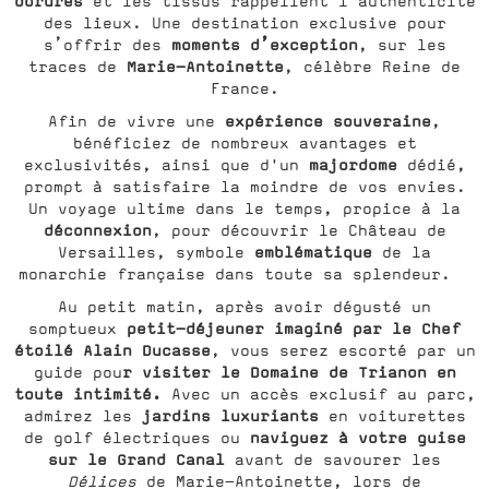
dorures
et les tissus rappellent l’authenticité
des lieux. Une destination exclusive pour
moments d’exception
s’offrir des
, sur les
Marie-Antoinette
traces de
, célèbre Reine de
France.
expérience souveraine
Afin de vivre une
,
bénéficiez de nombreux avantages et
majordome
exclusivités, ainsi que d'un
dédié,
prompt à satisfaire la moindre de vos envies.
Un voyage ultime dans le temps, propice à la
déconnexion
, pour découvrir le Château de
emblématique
Versailles, symbole
de la
monarchie française dans toute sa splendeur.
Au petit matin, après avoir dégusté un
petit-déjeuner imaginé par le Chef
somptueux
étoilé Alain Ducasse
, vous serez escorté par un
r visiter le Domaine de Trianon en
guide pou
toute intimité.
Avec un accès exclusif au parc,
jardins luxuriants
admirez les
en voiturettes
naviguez à votre guise
de golf électriques ou
sur le Grand Canal
avant de savourer les
Délices
de Marie-Antoinette, lors de