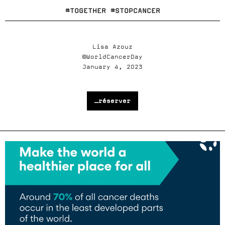
#TOGETHER #STOPCANCER
Lisa Azouz
©WorldCancerDay
January 4, 2023
_réserver