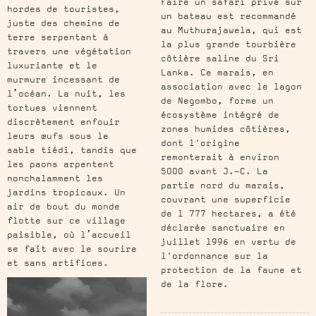
Faire un safari privé sur
hordes de touristes,
un bateau est recommandé
juste des chemins de
au Muthurajawela, qui est
terre serpentant à
la plus grande tourbière
travers une végétation
côtière saline du Sri
luxuriante et le
Lanka. Ce marais, en
murmure incessant de
association avec le lagon
l’océan. La nuit, les
de Negombo, forme un
tortues viennent
écosystème intégré de
discrètement enfouir
zones humides côtières,
leurs œufs sous le
dont l'origine
sable tiédi, tandis que
remonterait à environ
les paons arpentent
5000 avant J.-C. La
nonchalamment les
partie nord du marais,
jardins tropicaux. Un
couvrant une superficie
air de bout du monde
de 1 777 hectares, a été
flotte sur ce village
déclarée sanctuaire en
paisible, où l’accueil
juillet 1996 en vertu de
se fait avec le sourire
l'ordonnance sur la
et sans artifices.
protection de la faune et
de la flore.