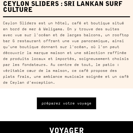
CEYLON SLIDERS : SRI LANKAN SURF
CULTURE
Ceylon Sliders est un hôtel, café et boutique situé
en bord de mer à Weligama. On y trouve des suites
avec vue sur l'océan et de larges balcons, un rooftop
bar & restaurant offrant une vue panoramique, ainsi
qu'une boutique donnant sur l'océan, où l'on peut
découvrir la marque maison et une sélection raffinée
de produits locaux et importés, soigneusement choisis
par les fondateurs. Au centre de tout, le patio :
véritable cœur de la maison, ce café propose des
plats frais, une ambiance musicale soignée et un café
de Ceylan d'exception.
préparez votre voyage
VOYAGER