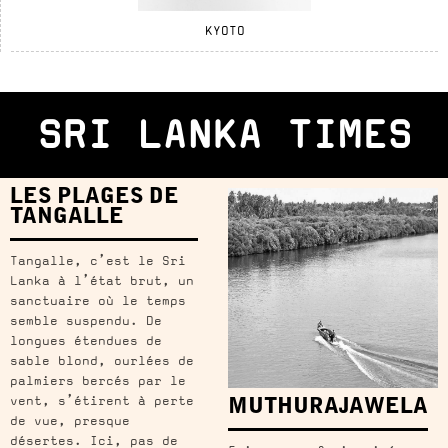
KYOTO
SRI LANKA TIMES
LES PLAGES DE
TANGALLE
Tangalle, c’est le Sri
Lanka à l’état brut, un
sanctuaire où le temps
semble suspendu. De
longues étendues de
sable blond, ourlées de
palmiers bercés par le
vent, s’étirent à perte
MUTHURAJAWELA
de vue, presque
désertes. Ici, pas de