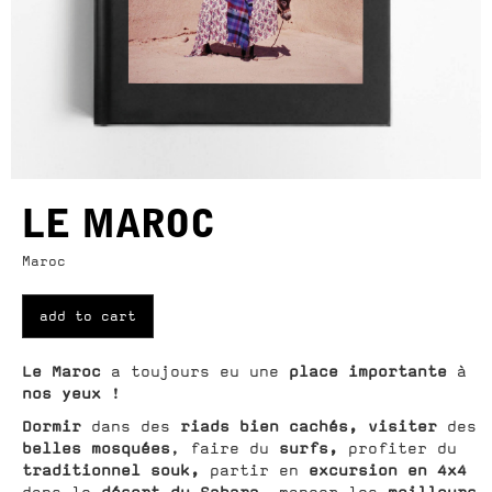
LE MAROC
Maroc
add to cart
Le Maroc
place importante
a toujours eu une
à
nos yeux
!
Dormir
riads bien cachés, visiter
dans des
des
belles mosquées
surfs,
, faire du
profiter du
traditionnel souk,
excursion en 4x4
partir en