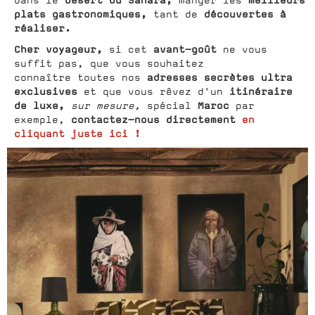
désert du Sahara,
meilleurs
dans le
manger les
plats gastronomiques,
découvertes à
tant de
réaliser.
Cher voyageur,
avant-goût
si cet
ne vous
suffit pas, que vous souhaitez
adresses secrètes ultra
connaître toutes nos
exclusives
itinéraire
et que vous rêvez d'un
de luxe,
Maroc
sur mesure,
spécial
par
contactez-nous directement
en
exemple,
cliquant juste ici !