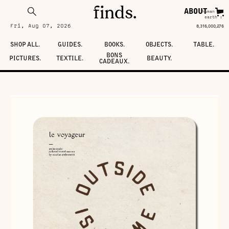
finds.
ABOUT
human on
earth :
Fri, Aug 07, 2026
8,316,000,280
SHOP ALL.
GUIDES.
BOOKS.
OBJECTS.
TABLE.
BONS
PICTURES.
TEXTILE.
BEAUTY.
CADEAUX.